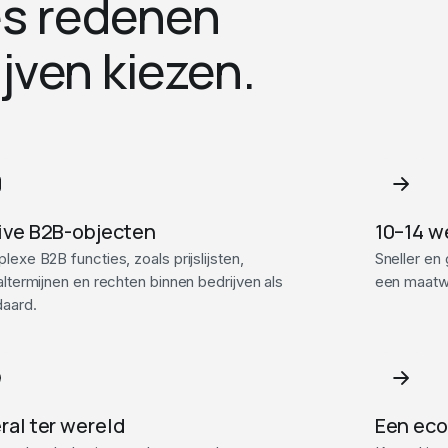
es redenen
jven kiezen.
ive B2B-objecten
10–14 w
exe B2B functies, zoals prijslijsten,
Sneller en
ltermijnen en rechten binnen bedrijven als
een maatwe
daard.
ral ter wereld
Een eco