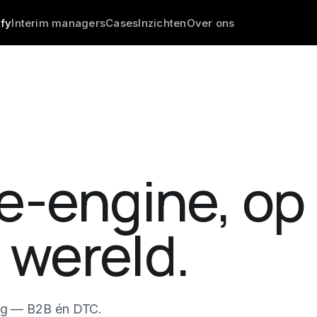
fy
Interim managers
Cases
Inzichten
Over ons
-engine, op 
 wereld.
ng — B2B én DTC.