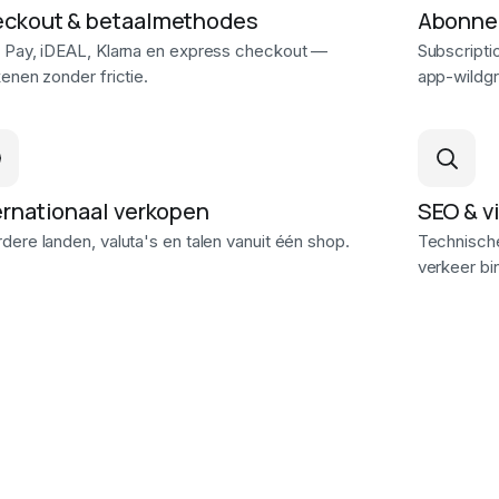
ckout & betaalmethodes
Abonne
 Pay, iDEAL, Klarna en express checkout —
Subscripti
enen zonder frictie.
app-wildgr
ernationaal verkopen
SEO & v
ere landen, valuta's en talen vanuit één shop.
Technische
verkeer bi