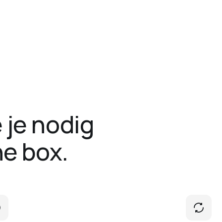
 je nodig
he box.