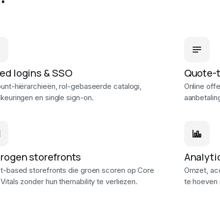
ed logins & SSO
Quote-
unt-hiërarchieën, rol-gebaseerde catalogi,
Online off
keuringen en single sign-on.
aanbetalin
rogen storefronts
Analyti
t-based storefronts die groen scoren op Core
Omzet, acc
itals zonder hun themability te verliezen.
te hoeven