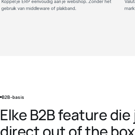
Koppel je ERP eenvoudig aan je webshop. Zonder het
Valut
gebruik van middleware of plakband.
mark
B2B-basis
Elke B2B feature die 
direct out of the box