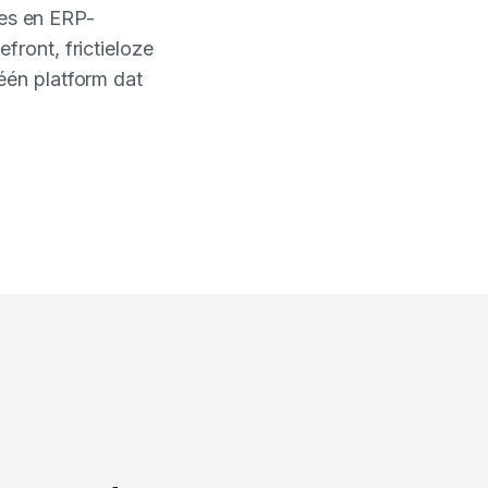
rtes en ERP-
ront, frictieloze
één platform dat